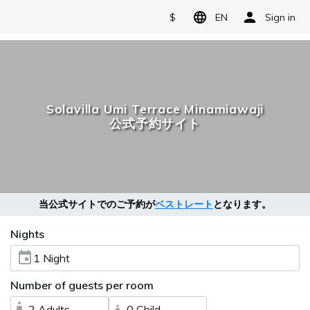
$
EN
Sign in
Solavilla Umi Terrace Minamiawaji
公式予約サイト
当公式サイトでのご予約が
ベストレート
となります。
Nights
1 Night
Number of guests per room
2 Adults
0 Child