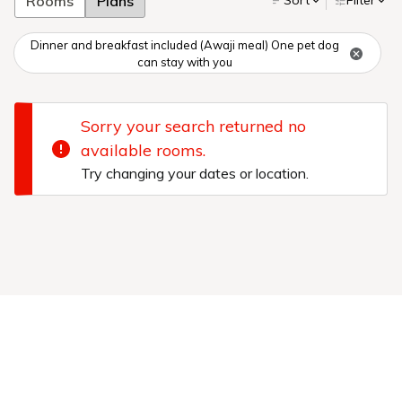
Rooms
Plans
Sort
Filter
Dinner and breakfast included (Awaji meal) One pet dog
can stay with you
Sorry your search returned no
available rooms.
Try changing your dates or location.